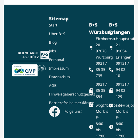
Sitemap
B+S
B+S
Start
Würzburg
Erlangen
Über B+S
Eichhornstr.
Hauptstraße
Blog
20
21
97070
91054
Jobs
Würzburg
Erlangen
Personal
0931 /
09131 /
Impressum
35 35
94 02
735
10
Datenschutz
0931 /
09131 /
AGB
35 35
94 02
Hinweisgeberschutzgesetz
854
129
Barrierefreiheitserklärung
wbg@bsjobs.de
info@bsjobs
Mo. bis
Mo. bis
Folge uns!
Fr.:
Fr.:
8:00
8:00
bis
bis
17:00
17:00