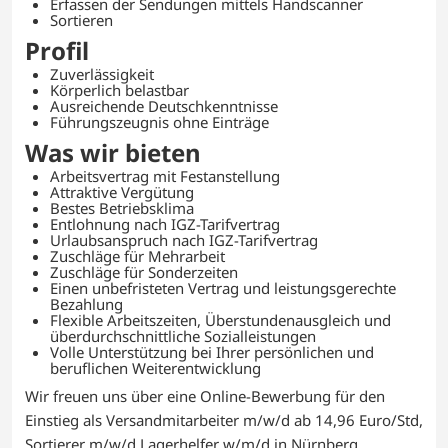
Erfassen der Sendungen mittels Handscanner
Sortieren
Profil
Zuverlässigkeit
Körperlich belastbar
Ausreichende Deutschkenntnisse
Führungszeugnis ohne Einträge
Was wir bieten
Arbeitsvertrag mit Festanstellung
Attraktive Vergütung
Bestes Betriebsklima
Entlohnung nach IGZ-Tarifvertrag
Urlaubsanspruch nach IGZ-Tarifvertrag
Zuschläge für Mehrarbeit
Zuschläge für Sonderzeiten
Einen unbefristeten Vertrag und leistungsgerechte
Bezahlung
Flexible Arbeitszeiten, Überstundenausgleich und
überdurchschnittliche Sozialleistungen
Volle Unterstützung bei Ihrer persönlichen und
beruflichen Weiterentwicklung
Wir freuen uns über eine Online-Bewerbung für den
Einstieg als Versandmitarbeiter m/w/d ab 14,96 Euro/Std,
Sortierer m/w/d Lagerhelfer w/m/d in Nürnberg.