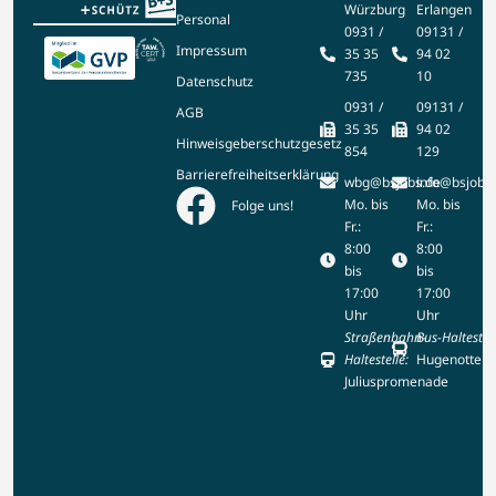
Würzburg
Erlangen
Personal
0931 /
09131 /
Impressum
35 35
94 02
735
10
Datenschutz
0931 /
09131 /
AGB
35 35
94 02
Hinweisgeberschutzgesetz
854
129
Barrierefreiheitserklärung
wbg@bsjobs.de
info@bsjobs
Mo. bis
Mo. bis
Folge uns!
Fr.:
Fr.:
8:00
8:00
bis
bis
17:00
17:00
Uhr
Uhr
Straßenbahn-
Bus-Haltestell
Haltestelle:
Hugenottenp
Juliuspromenade