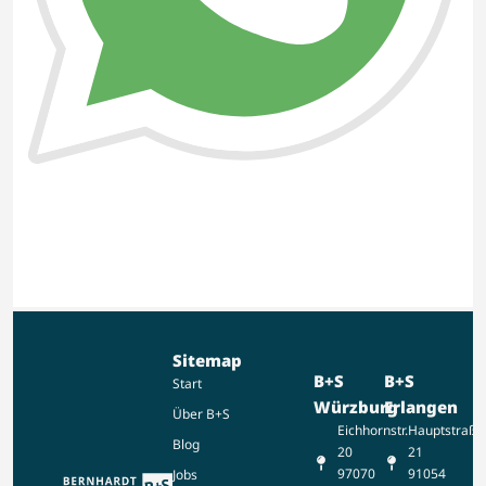
Sitemap
B+S
B+S
Start
Würzburg
Erlangen
Über B+S
Eichhornstr.
Hauptstraße
Blog
20
21
97070
91054
Jobs