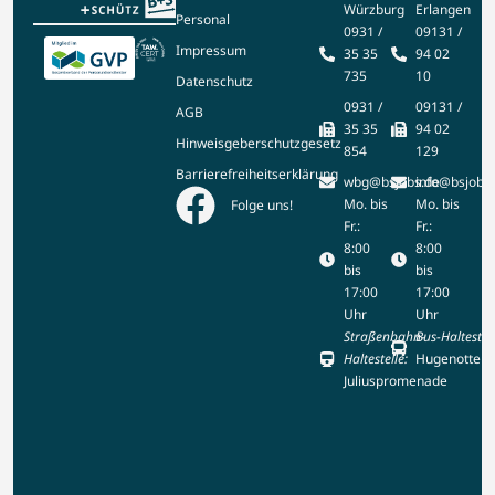
Würzburg
Erlangen
Personal
0931 /
09131 /
Impressum
35 35
94 02
735
10
Datenschutz
0931 /
09131 /
AGB
35 35
94 02
Hinweisgeberschutzgesetz
854
129
Barrierefreiheitserklärung
wbg@bsjobs.de
info@bsjobs
Mo. bis
Mo. bis
Folge uns!
Fr.:
Fr.:
8:00
8:00
bis
bis
17:00
17:00
Uhr
Uhr
Straßenbahn-
Bus-Haltestell
Haltestelle:
Hugenottenp
Juliuspromenade