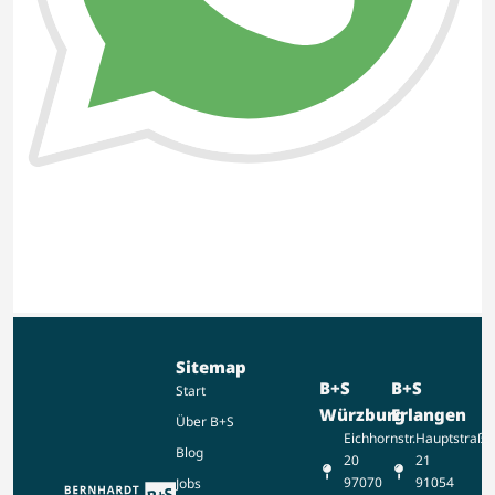
Sitemap
B+S
B+S
Start
Würzburg
Erlangen
Über B+S
Eichhornstr.
Hauptstraße
Blog
20
21
97070
91054
Jobs