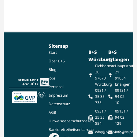
Sitemap
B+S
B+S
Start
Würzburg
Erlangen
Über B+S
Eichhornstr.
Hauptstraße
Blog
20
21
97070
91054
Jobs
Würzburg
Erlangen
Personal
0931 /
09131 /
Impressum
35 35
94 02
735
10
Datenschutz
0931 /
09131 /
AGB
35 35
94 02
Hinweisgeberschutzgesetz
854
129
Barrierefreiheitserklärung
wbg@bsjobs.de
info@bsjobs