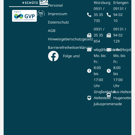
Würzburg
Erlangen
Personal
0931 /
09131 /
Impressum
35 35
94 02
735
10
Datenschutz
0931 /
09131 /
AGB
35 35
94 02
Hinweisgeberschutzgesetz
854
129
Barrierefreiheitserklärung
wbg@bsjobs.de
info@bsjobs
Mo. bis
Mo. bis
Folge uns!
Fr.:
Fr.:
8:00
8:00
bis
bis
17:00
17:00
Uhr
Uhr
Straßenbahn-
Bus-Haltestell
Haltestelle:
Hugenottenp
Juliuspromenade