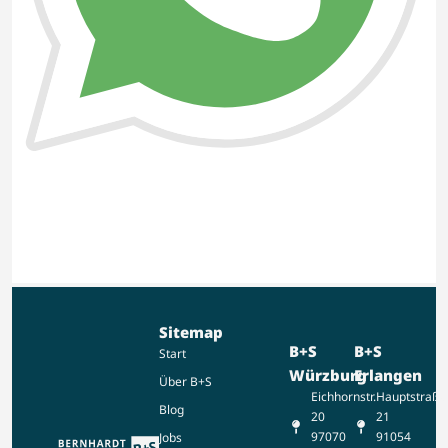
Sitemap
B+S
B+S
Start
Würzburg
Erlangen
Über B+S
Eichhornstr.
Hauptstraße
Blog
20
21
97070
91054
Jobs