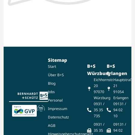
Sitemap
B+S
B+S
Start
Würzburg
Erlangen
Über B+S
Eichhornstr.
Hauptstraße
Blog
20
21
97070
91054
Jobs
Würzburg
Erlangen
Personal
0931 /
09131 /
Impressum
35 35
94 02
735
10
Datenschutz
0931 /
09131 /
AGB
35 35
94 02
Hinweisgeberschutzgesetz